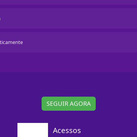
a
aticamente
SEGUIR AGORA
Acessos