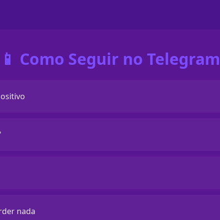
📱 Como Seguir no Telegram
ositivo
"
erder nada