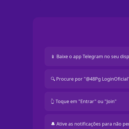
📱 Baixe o app Telegram no seu disp
🔍 Procure por "@48Pg LoginOficial
👆 Toque em "Entrar" ou "Join"
🔔 Ative as notificações para não p