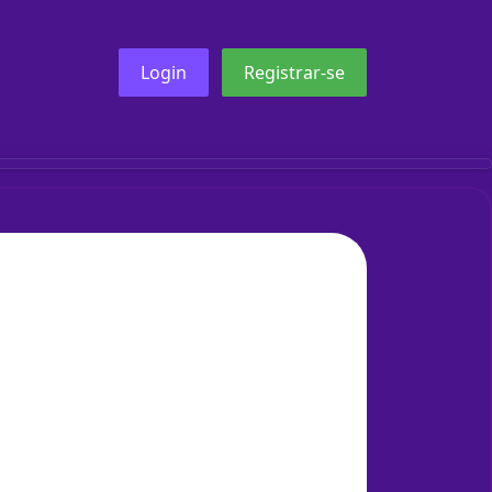
Login
Registrar-se