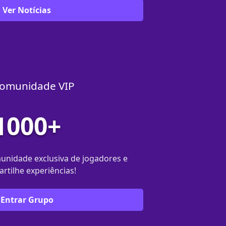
Ver Notícias
Comunidade VIP
1000+
unidade exclusiva de jogadores e
rtilhe experiências!
Entrar Grupo