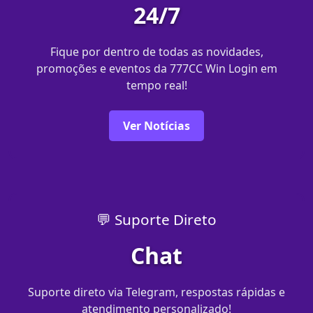
24/7
Fique por dentro de todas as novidades,
promoções e eventos da 777CC Win Login em
tempo real!
Ver Notícias
💬 Suporte Direto
Chat
Suporte direto via Telegram, respostas rápidas e
atendimento personalizado!