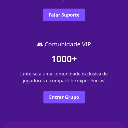
Falar Suporte
👥 Comunidade VIP
1000+
Junte-se a uma comunidade exclusiva de
jogadores e compartilhe experiências!
Entrar Grupo