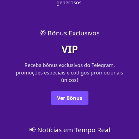
generosos.
🎁 Bônus Exclusivos
VIP
Receba bônus exclusivos do Telegram,
promoções especiais e códigos promocionais
únicos!
Ver Bônus
📢 Notícias em Tempo Real