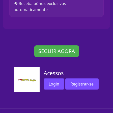
🎁 Receba bônus exclusivos
automaticamente
SEGUIR AGORA
Acessos
Login
Registrar-se