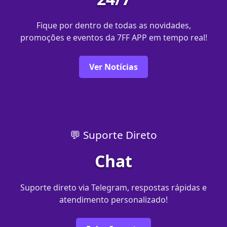
Fique por dentro de todas as novidades,
promoções e eventos da 7FF APP em tempo real!
Ver Notícias
💬 Suporte Direto
Chat
Suporte direto via Telegram, respostas rápidas e
atendimento personalizado!