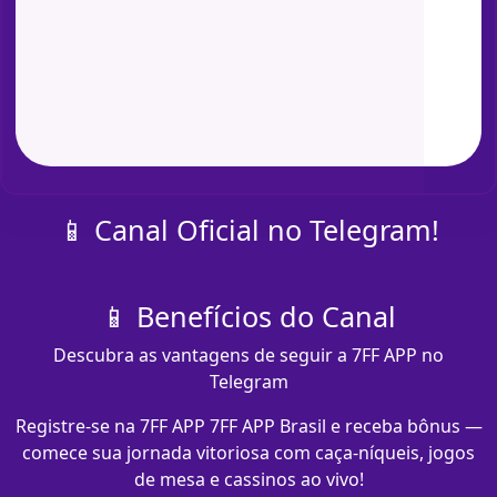
📱 Canal Oficial no Telegram!
📱 Benefícios do Canal
Descubra as vantagens de seguir a 7FF APP no
Telegram
Registre-se na 7FF APP 7FF APP Brasil e receba bônus —
comece sua jornada vitoriosa com caça-níqueis, jogos
de mesa e cassinos ao vivo!