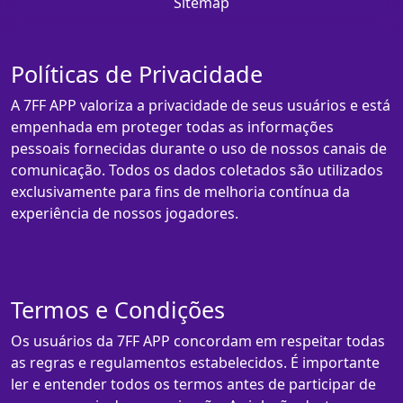
Sitemap
Políticas de Privacidade
A 7FF APP valoriza a privacidade de seus usuários e está
empenhada em proteger todas as informações
pessoais fornecidas durante o uso de nossos canais de
comunicação. Todos os dados coletados são utilizados
exclusivamente para fins de melhoria contínua da
experiência de nossos jogadores.
Termos e Condições
Os usuários da 7FF APP concordam em respeitar todas
as regras e regulamentos estabelecidos. É importante
ler e entender todos os termos antes de participar de